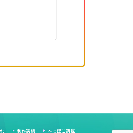
流れ
制作実績
へっぽこ講座