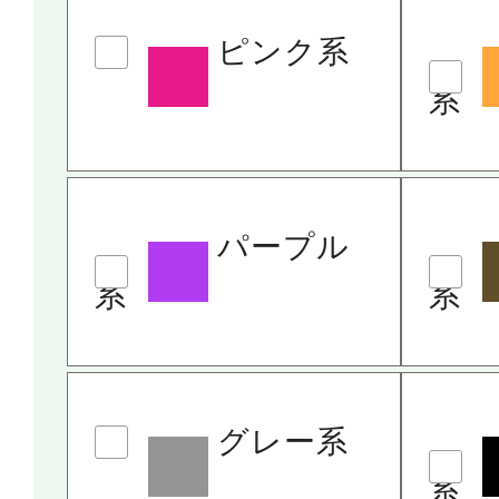
ピンク系
系
パープル
系
系
グレー系
系