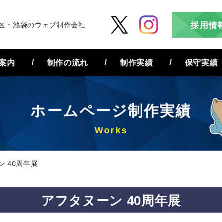
区・池袋のウェブ制作会社
採用情
案内
制作の流れ
制作実績
保守実績
ホームページ
制作実績
 40周年展
アフタヌーン 40周年展