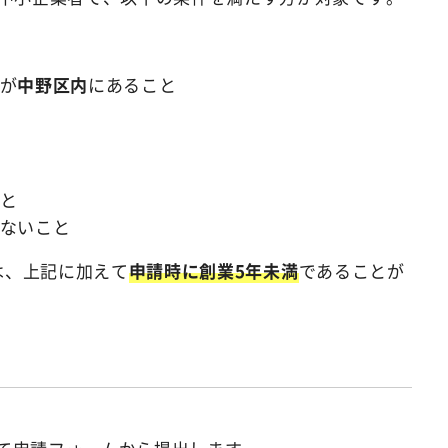
地が
中野区内
にあること
と
いないこと
」は、上記に加えて
申請時に創業5年未満
であることが