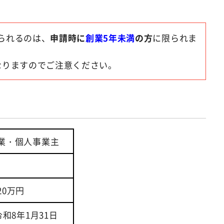
られるのは、
申請時に
創業5年未満
の方
に限られま
なりますのでご注意ください。
業・個人事業主
20万円
和8年1月31日