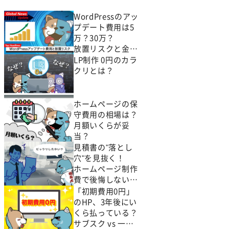
WordPressのアッ
プデート費用は5
万？30万？
放置リスクと金額
が変わる要因
LP制作 0円のカラ
クリとは？
ホームページの保
守費用の相場は？
月額いくらが妥
当？
見積書の"落とし
穴"を見抜く！
ホームページ制作
費で後悔しない5
つのポイント
「初期費用0円」
のHP、3年後にい
くら払っている？
サブスク vs 一括