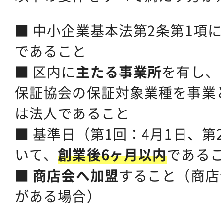
■ 中小企業基本法第2条第1項
であること
■ 区内に
主たる事業所
を有し、
保証協会の保証対象業種を事業
は法人であること
■ 基準日（第1回：4月1日、第
いて、
創業後6ヶ月以内
である
■
商店会へ加盟
すること（商店
がある場合）