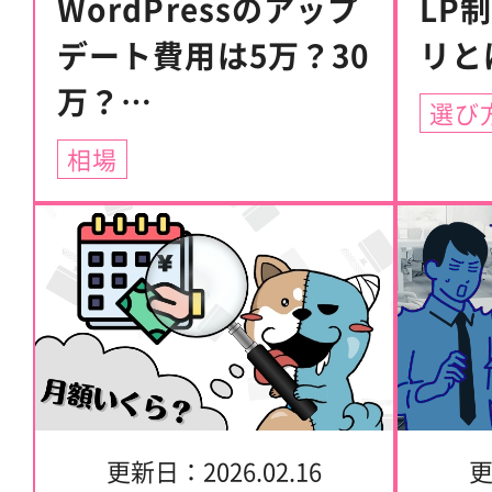
WordPressのアップ
LP
デート費用は5万？30
リと
万？
選び
放置リスクと金額が
相場
変わる要因
更新日：
2026.02.16