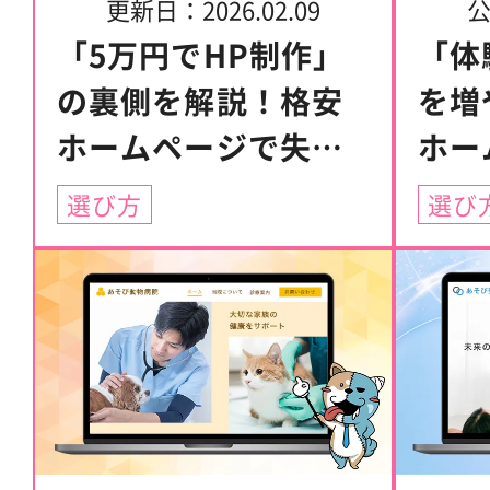
更新日：
2026.02.09
「5万円でHP制作」
「体
の裏側を解説！格安
を増
ホームページで失敗
ホー
しない5つのチェック
選び方
選び
ポイント