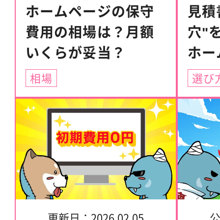
ホームページの保守
見積
費用の相場は？月額
穴"
いくらが妥当？
ホー
で後
相場
選び
イン
更新日：
2026.02.05