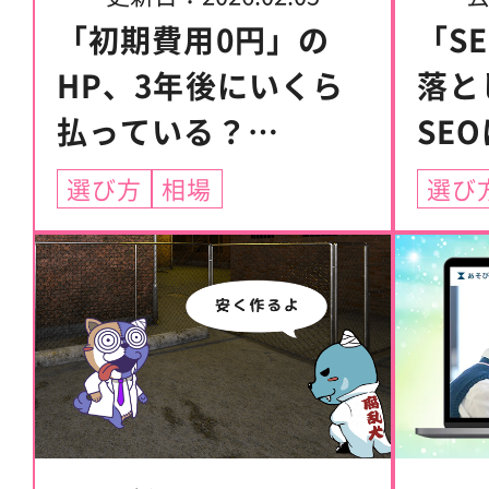
「初期費用0円」の
「S
HP、3年後にいくら
落と
払っている？
SE
サブスク vs 一括制作
の見
選び方
相場
選び
の本当のコスト